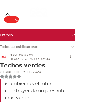
INNOVACIÓ
N
Entrada
Todos las publicaciones
GSQ Innovación
18 oct 2023
2 min de lectura
Techos verdes
Actualizado:
26 oct 2023
Obtuvo NaN de 5 estrellas.
¡Cambiemos el futuro 
construyendo un presente 
más verde! 