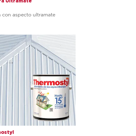
ra Ultramate
a con aspecto ultramate
ostyl