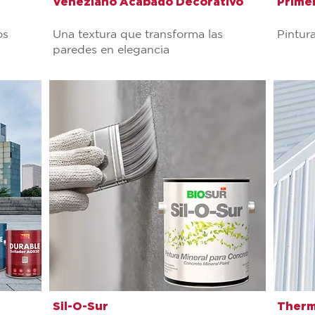
Veneziano Acabado Decorativo
Prime
os
Una textura que transforma las
Pintur
paredes en elegancia
Sil-O-Sur
Therm