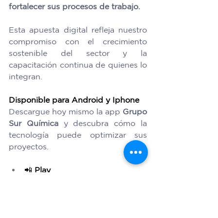
fortalecer sus procesos de trabajo.
Esta apuesta digital refleja nuestro 
compromiso con el crecimiento 
sostenible del sector y la 
capacitación continua de quienes lo 
integran. 
Disponible para Android y Iphone
Descargue hoy mismo la app 
Grupo 
Sur Química
 y descubra cómo la 
tecnología puede optimizar sus 
proyectos. 
📲 
Play 
Store:
https://play.google.com/s
tore/search?q=gsq&c=apps
📲
 Apple Store:
https://apps.Ap
ple.Com/cr/app/grupo-sur-