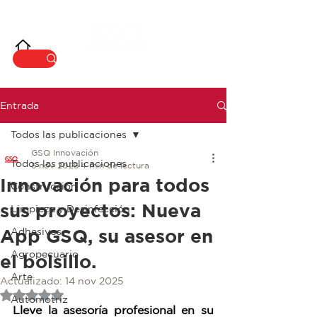
INNOVACIÓ
N
Entrada
Todos las publicaciones
GSQ Innovación
Todos las publicaciones
5 nov 2025
4 min de lectura
Innovación para todos
Construcción
sus proyectos: Nueva
Limpieza y Desinfección
App GSQ, su asesor en
Adhesivos
Agropecuario
el bolsillo.
Arte
Actualizado:
14 nov 2025
Obtuvo NaN de 5 estrellas.
Automotriz
Lleve la asesoría profesional en su 