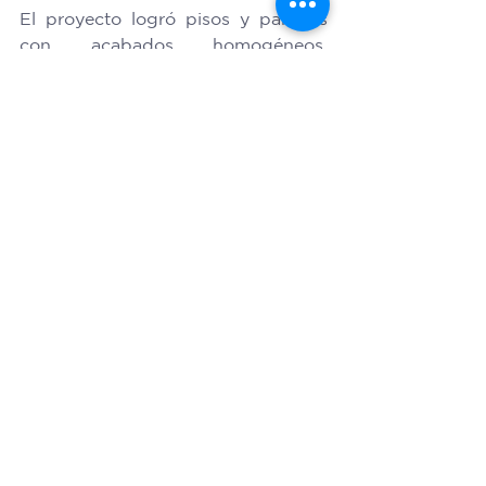
El proyecto logró pisos y paredes 
con acabados homogéneos, 
duraderos y con una estética 
coherente con el diseño general, 
reduciendo significativamente los 
requerimientos de mantenimiento. 
La evolución de los acabados en la 
construcción moderna
La integración del color y la 
durabilidad desde el propio 
material representa un avance 
importante en la construcción 
actual. Esta tecnología 
complementa los métodos 
tradicionales y amplía las opciones 
para diseñar superficies resistentes, 
estables y visualmente atractivas 
desde la base. Para proyectos que 