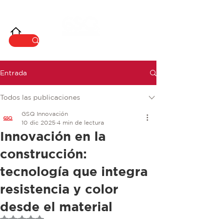
INNOVACIÓ
N
Entrada
Todos las publicaciones
GSQ Innovación
10 dic 2025
4 min de lectura
Innovación en la
construcción:
tecnología que integra
resistencia y color
desde el material
Obtuvo NaN de 5 estrellas.