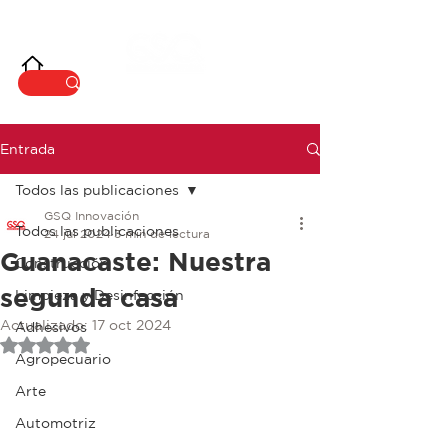
INNOVACIÓ
N
Entrada
Todos las publicaciones
GSQ Innovación
Todos las publicaciones
24 jul 2024
3 min de lectura
Guanacaste: Nuestra
Construcción
segunda casa
Limpieza y Desinfección
Actualizado:
17 oct 2024
Adhesivos
Obtuvo NaN de 5 estrellas.
Agropecuario
Arte
Automotriz