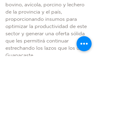
bovino, avícola, porcino y lechero 
de la provincia y el país, 
proporcionando insumos para 
optimizar la productividad de este 
sector y generar una oferta sólida 
que les permitirá continuar 
estrechando los lazos que los une a 
Guanacaste.
Hoy más que nunca Grupo Sur 
Química celebra con emoción el 
Bicentenario, con la certeza de que 
un futuro próspero, sólido y seguro 
está por venir. Es un vínculo de 
unión y progreso que se celebrará 
siempre.
Guanacaste
Bicentenario
Anexión de Nicoya
Construcción