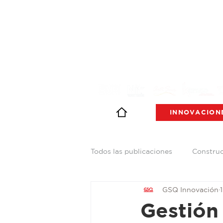
INNOVACION
Todos las publicaciones
Constru
GSQ Innovación
Automotriz
Pintura
M
Gestión