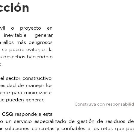
cción
Tendencia de color
ellas.
il o proyecto en 
inevitable generar 
 ellos más peligrosos 
 se puede evitar, es la 
s desechos haciéndolo 
e.
l sector constructivo, 
esidad de manejar los 
nte para minimizar el 
ue pueden generar. 
Construya con responsabilid
- GSQ
 responde a esta 
do un servicio especializado de gestión de residuos de
ar soluciones concretas y confiables a los retos que pue