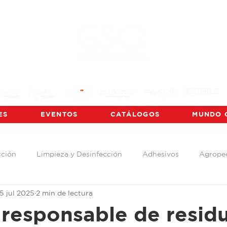
ES
EVENTOS
CATÁLOGOS
MUNDO 
cción
Limpieza y Desinfección
Adhesivos
Agrope
15 jul 2025
2 min de lectura
adera
Industrial
App GSQ
Arquitectónica
C
 responsable de resid