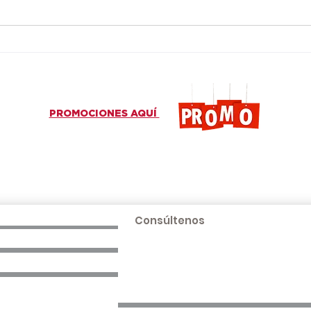
Colores que redefinen la
Pres
manera de habitar los
Quí
espacios
cons
solu
cons
PROMOCIONES AQUÍ
Más información