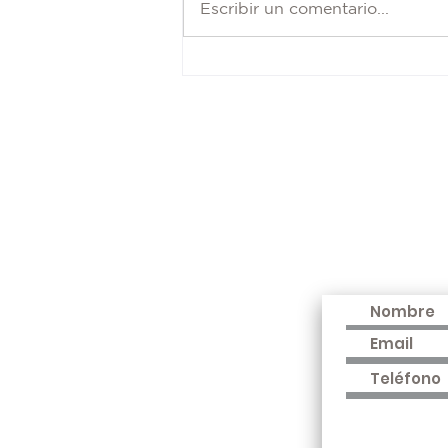
El color preciso para
Escribir un comentario...
transformar proyectos