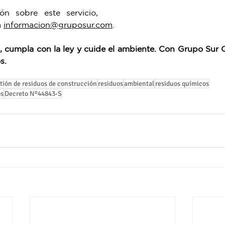
n sobre este servicio, 
 
informacion@gruposur.com
. 
 cumpla con la ley y cuide el ambiente. Con Grupo Sur Q
s.
tión de residuos de construcción
residuos
ambiental
residuos químicos
os
Decreto Nº44843-S