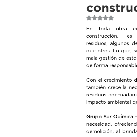
constru
Innovación y sostenibilidad
Obtuvo NaN de 5 estr
En toda obra civ
construcción, es 
residuos, algunos de
que otros. Lo que, si
mala gestión de esto
de forma responsabl
Con el crecimiento de
también crece la nec
residuos adecuadame
impacto ambiental q
Grupo Sur Química 
necesidad, ofrecien
demolición, al brind