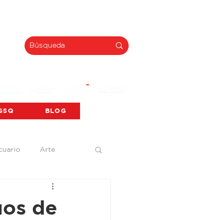
INNOVACIÓN
GSQ
BLOG
cuario
Arte
orporativo
uos de