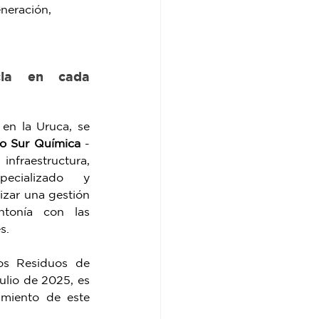
neración, 
cia en cada 
en la Uruca, se 
o Sur Química 
- 
raestructura, 
pecializado y 
izar una gestión 
ntonía con las 
.  
s Residuos de 
julio de 2025, es 
miento de este 