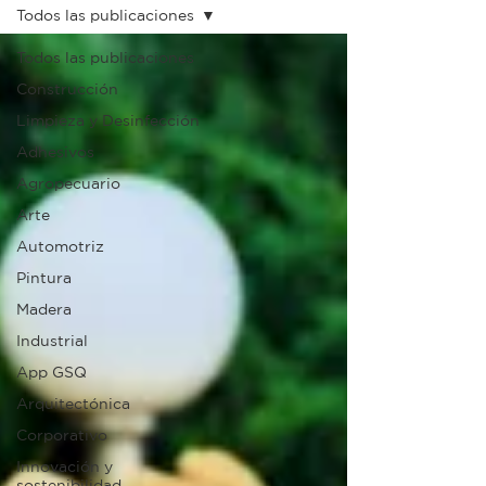
Todos las publicaciones
Todos las publicaciones
Construcción
Limpieza y Desinfección
Adhesivos
Agropecuario
Arte
Automotriz
Pintura
Madera
Industrial
App GSQ
Arquitectónica
Corporativo
Innovación y
sostenibilidad