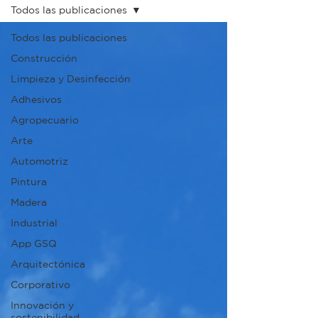
Todos las publicaciones
Todos las publicaciones
Construcción
Limpieza y Desinfección
Adhesivos
Agropecuario
Arte
Automotriz
Pintura
Madera
Industrial
App GSQ
Arquitectónica
Corporativo
Innovación y
sostenibilidad