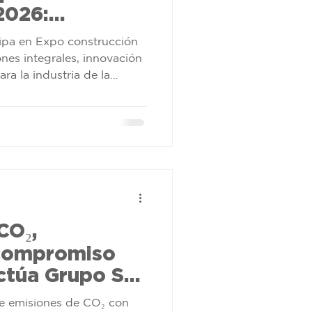
2026:
ra el sistema
ipa en Expo construcción
nes integrales, innovación
ara la industria de la
CO₂,
 compromiso
ctúa Grupo Sur
e emisiones de CO₂ con