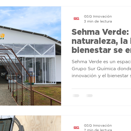
adera
Industrial
App GSQ
Arquitectónica
C
GSQ Innovación
3 min de lectura
Sehma Verde:
Tendencia de color
naturaleza, la
bienestar se 
Sehma Verde es un espaci
Grupo Sur Química donde 
innovación y el bienestar
Santo Domingo de Heredia
asesoría y productos para 
urbanas y paisajismo, pro
y ayudando a transforma
en espacios más verdes y 
GSQ Innovación
2 min de lectura