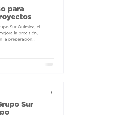
so para
royectos
po Sur Química, el
ejora la precisión,
en la preparación
Grupo Sur
xpo