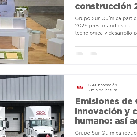
construcción 
soluciones pa
Grupo Sur Química partic
constructivo
2026 presentando solucio
tecnológica y desarrollo p
construcción.
GSQ Innovación
3 min de lectura
Emisiones de 
innovación y
humano: así a
Química
Grupo Sur Química reduc