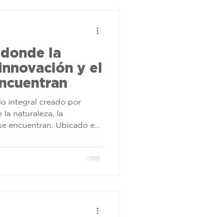
orporativo
 donde la
 innovación y el
encuentran
o integral creado por
la naturaleza, la
 se encuentran. Ubicado en
, ofrece soluciones,
jardinería, huertas
moviendo la sostenibilidad
r hogares y comunidades
saludables.