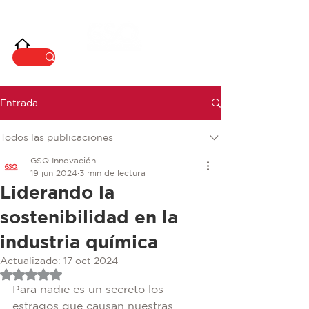
INNOVACIÓ
N
Entrada
Todos las publicaciones
GSQ Innovación
19 jun 2024
3 min de lectura
Liderando la
sostenibilidad en la
industria química
Actualizado:
17 oct 2024
Obtuvo NaN de 5 estrellas.
Para nadie es un secreto los 
estragos que causan nuestras 