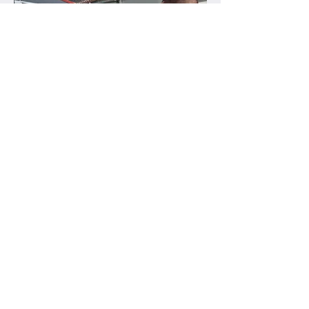
PROMOCIONES AQUÍ
Do Not Sell My Personal Information
¡Únase a nuestras comunidades!
www.gruposur.com
Más información