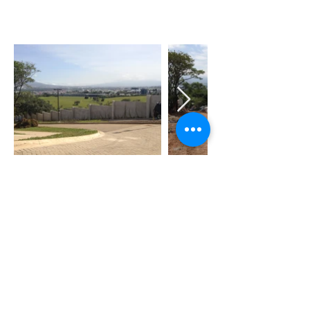
Imágenes del
sistema constructivo MKS
desarrollado por Grupo Sur Química
PROMOCIONES AQUÍ
Do Not Sell My Personal Information
¡Únase a nuestras comunidades!