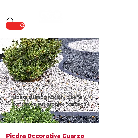
INNOVACIÓ
N
Libere su imaginación, diseñe y
construya sus propios terrarios
Piedra Decorativa Cuarzo