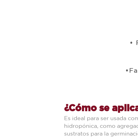
• 
•Fa
¿Cómo se aplic
Es ideal para ser usada com
hidropónica, como agregad
sustratos para la germinac