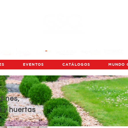
ES
EVENTOS
CATÁLOGOS
MUNDO 
dines,
a y huertas