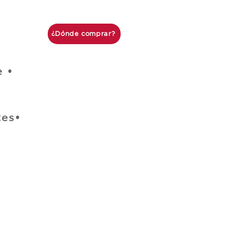
¿Dónde comprar?
e •
•
tes•