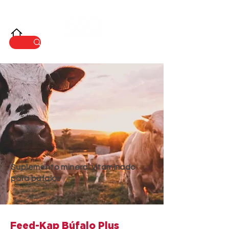
INNOVACIÓ
N
Suplemento mineral vitaminado
para búfalos
Feed-Kap Búfalo Plus