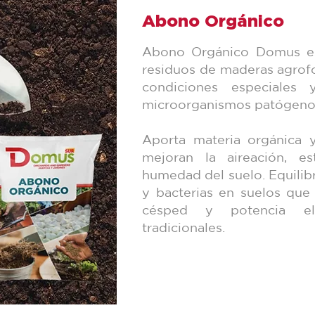
Abono Orgánico
Abono Orgánico Domus est
residuos de maderas agrof
condiciones especiales 
microorganismos patógeno
Aporta materia orgánica y
mejoran la aireación, es
humedad del suelo. Equilibr
y bacterias en suelos que
césped y potencia el
tradicionales.