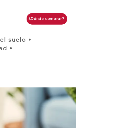
¿Dónde comprar?
el suelo •
ad •
•