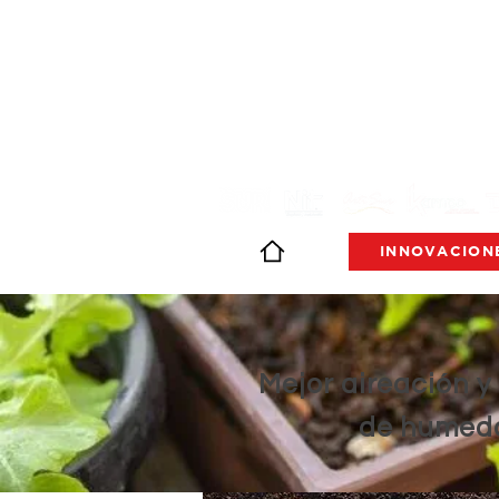
INNOVACION
Mejor aireación y
de humed