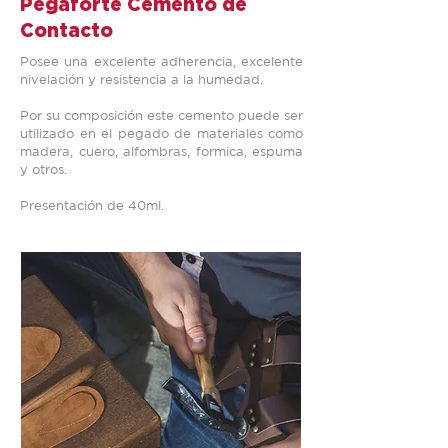
Pegaforte Cemento de
Contacto
Posee una excelente adherencia, excelente
nivelación y resistencia a la humedad.
Por su composición este cemento puede ser
utilizado en el pegado de materiales como
madera, cuero, alfombras, formica, espuma
y otros.
Presentación de 40ml.