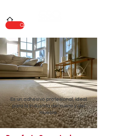
INNOVACIÓ
N
Es un adhesivo profesional, ideal
para la industria del cuero y del
mueble.