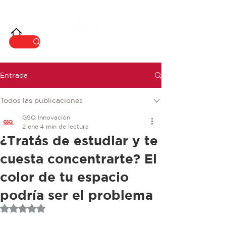
INNOVACIÓ
N
Entrada
Todos las publicaciones
GSQ Innovación
2 ene
4 min de lectura
¿Tratás de estudiar y te
cuesta concentrarte? El
color de tu espacio
podría ser el problema
Obtuvo NaN de 5 estrellas.