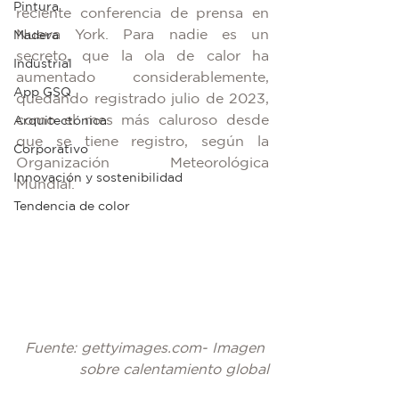
Pintura
reciente conferencia de prensa en 
Nueva York. Para nadie es un 
Madera
secreto, que la ola de calor ha 
Industrial
aumentado considerablemente, 
App GSQ
quedando registrado julio de 2023, 
como el mes más caluroso desde 
Arquitectónica
que se tiene registro, según la 
Corporativo
Organización Meteorológica 
Innovación y sostenibilidad
Mundial.
Tendencia de color
Fuente: gettyimages.com- Imagen 
sobre calentamiento global