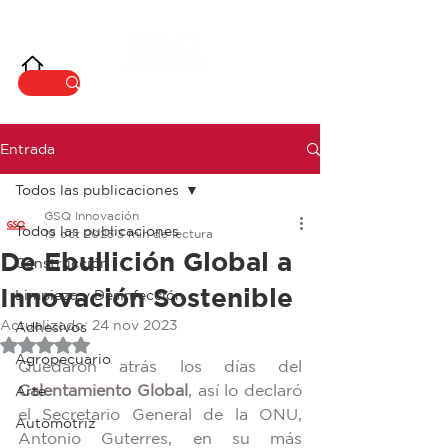
INNOVACIÓ
N
Entrada
Todos las publicaciones
GSQ Innovación
Todos las publicaciones
19 oct 2023
3 min de lectura
De Ebullición Global a
Construcción
Innovación Sostenible
Limpieza y Desinfección
Actualizado:
24 nov 2023
Adhesivos
Obtuvo NaN de 5 estrellas.
Agropecuario
Quedaron atrás los días del 
Calentamiento Global
, así lo declaró 
Arte
el Secretario General de la ONU, 
Automotriz
Antonio Guterres, en su más 