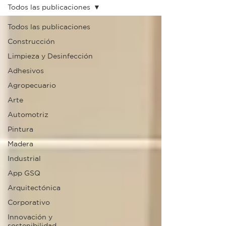
Todos las publicaciones
Todos las publicaciones
Construcción
Limpieza y Desinfección
Adhesivos
Agropecuario
Arte
Automotriz
Pintura
Madera
Industrial
App GSQ
Arquitectónica
Corporativo
Innovación y
sostenibilidad